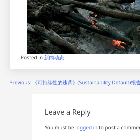
Posted in
新闻动态
Post
Previous:
《可持续性的违背》(Sustainability Default)
navigation
Leave a Reply
You must be
logged in
to post a commen