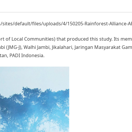
/sites/default/files/uploads/4/150205-Rainforest-Alliance-
ort of Local Communities) that produced this study. Its m
bi (JMG-J), Walhi Jambi, Jikalahari, Jaringan Masyarakat Gam
n, PADI Indonesia.