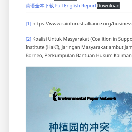
英语全本下载 Full English Report
Download
[1]
https://www.rainforest-alliance.org/business
[2]
Koalisi Untuk Masyarakat (Coalition in Supp
Institute (HaKI), Jaringan Masyarakat ambut Jam
Borneo, Perkumpulan Bantuan Hukum Kalimanta