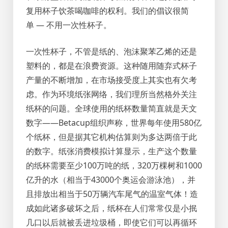
复用杯子饮茶喝咖啡的权利。我们的倡议很简
单 — 不用一次性杯子。
一次性杯子，不管是纸的、泡沫聚苯乙烯的还是
塑料的，都是在浪费资源。这种随用随弃式杯子
产量的不断增加，在市场接受度上其实也有欠考
虑。作为环境纸张网络，我们理所当然格外关注
纸杯的问题。全球使用的纸杯数量简直就是天文
数字——Betacup组织声称，世界每年使用580亿
个纸杯，但是据其它机构估算则为多达两倍于此
的数字。纸张消费模拟计算显示，生产这个数量
的纸杯需要至少100万吨的纸，320万棵树和1000
亿升的水（相当于43000个奥运会游泳池），并
且排放出相当于50万辆汽车尾气的温室气体！造
成如此诸多破坏之后，纸杯在人们常常仅是小抿
几口以后就被丢进垃圾桶，即使它们可以再循环