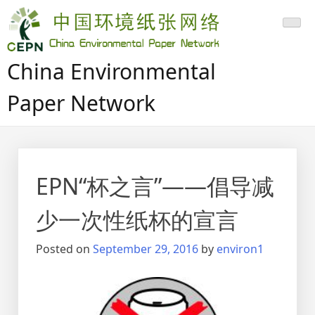
Skip
to
content
China Environmental
Paper Network
EPN“杯之言”——倡导减
少一次性纸杯的宣言
Posted on
September 29, 2016
by
environ1