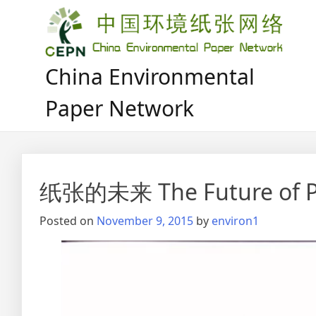
Skip
to
content
China Environmental
Paper Network
纸张的未来 The Future of P
Posted on
November 9, 2015
by
environ1