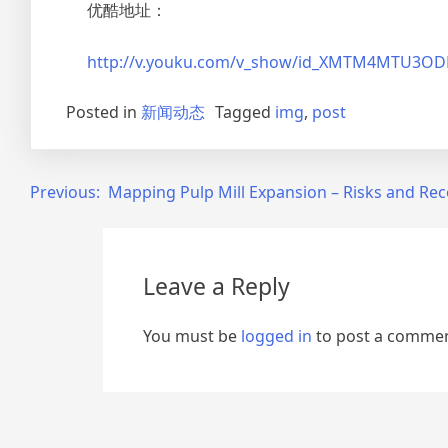
优酷地址：
http://v.youku.com/v_show/id_XMTM4MTU3ODM
Posted in
新闻动态
Tagged
img
,
post
Post
Previous:
Mapping Pulp Mill Expansion – Risks and R
navigation
Leave a Reply
You must be
logged in
to post a commen