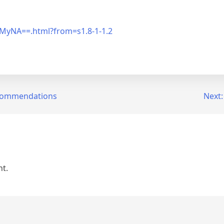
yNA==.html?from=s1.8-1-1.2
ecommendations
Next:
t.